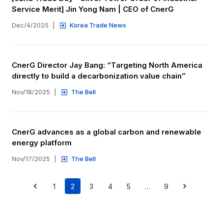
Service Merit] Jin Yong Nam | CEO of CnerG
Dec/4/2025
|
Korea Trade News
CnerG Director Jay Bang: “Targeting North America 
directly to build a decarbonization value chain”
Nov/18/2025
|
The Bell
CnerG advances as a global carbon and renewable 
energy platform
Nov/17/2025
|
The Bell
1
2
3
4
5
…
9