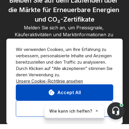
Bleiben Sie auf dem Laufenden über 
die Märkte für Erneuerbare Energien 
und CO₂-Zertifikate
Melden Sie sich an, um Preissignale, 
Käuferaktivitäten und Marktinformationen zu 
erhalten.
Wir verwenden Cookies, um Ihre Erfahrung zu 
verbessern, personalisierte Inhalte und Anzeigen 
Mit Ihrer Anmeldung stimmen Sie der 
Datenschutzerklärung
 von 
bereitzustellen und den Traffic zu analysieren. 
CnerG zu.
Durch Klicken auf "Alle akzeptieren" stimmen Sie 
Abonnieren
Unsere Cookie-Richtlinie ansehen
Accept All
Customize
Zum Marketplace