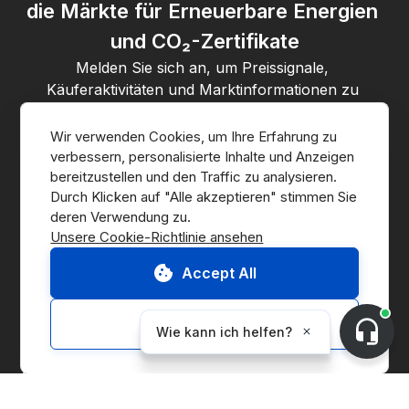
die Märkte für Erneuerbare Energien 
und CO₂-Zertifikate
Melden Sie sich an, um Preissignale, 
Käuferaktivitäten und Marktinformationen zu 
erhalten.
Wir verwenden Cookies, um Ihre Erfahrung zu 
verbessern, personalisierte Inhalte und Anzeigen 
Mit Ihrer Anmeldung stimmen Sie der 
Datenschutzerklärung
 von 
bereitzustellen und den Traffic zu analysieren. 
CnerG zu.
Durch Klicken auf "Alle akzeptieren" stimmen Sie 
Abonnieren
Unsere Cookie-Richtlinie ansehen
Accept All
Customize
Zum Marketplace
Kontakt aufnehmen