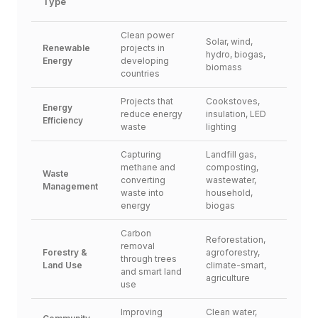
Type
Clean power 
Solar, wind, 
Renewable 
projects in 
hydro, biogas, 
Energy
developing 
biomass
countries
Projects that 
Cookstoves, 
Energy 
reduce energy 
insulation, LED 
Efficiency
waste
lighting
Capturing 
Landfill gas, 
methane and 
composting, 
Waste 
converting 
wastewater, 
Management
waste into 
household, 
energy
biogas
Carbon 
Reforestation, 
removal 
Forestry & 
agroforestry, 
through trees 
Land Use
climate-smart, 
and smart land 
agriculture
use
Improving 
Clean water, 