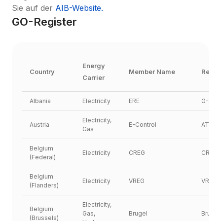
Sie auf der 
AIB-Website.
GO-Register
Energy 
Country
Member Name
Regis
Carrier
Albania
Electricity
ERE
G-REX
Electricity, 
Austria
E-Control
ATOS
Gas
Belgium 
Electricity
CREG
CREG
(Federal)
Belgium 
Electricity
VREG
VREG
(Flanders)
Electricity, 
Belgium 
Gas, 
Brugel
Brugel
(Brussels)