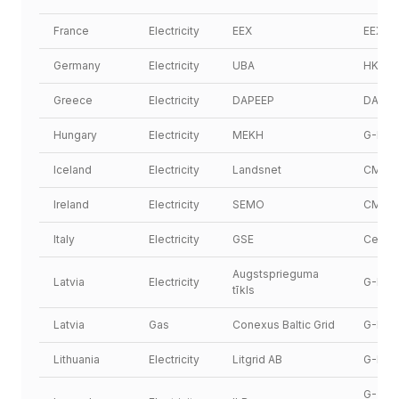
France
Electricity
EEX
EEX
Germany
Electricity
UBA
HKNR
Greece
Electricity
DAPEEP
DAPEE
Hungary
Electricity
MEKH
G-REX
Iceland
Electricity
Landsnet
CMO.I
Ireland
Electricity
SEMO
CMO.g
Italy
Electricity
GSE
Certig
Augstsprieguma 
Latvia
Electricity
G-REX.
tīkls
Latvia
Gas
Conexus Baltic Grid
G-REX.
Lithuania
Electricity
Litgrid AB
G-REX 
G-