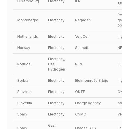
Luxembourg
Electricity
ILR
REX.L
Regista
Montenegro
Electricity
Regagen
garanci
porijek
Netherlands
Electricity
VertiCer
myVert
Norway
Electricity
Statnett
NECS
Electricity, 
Portugal
Gas, 
REN
EEGO
Hydrogen
Serbia
Electricity
Elektromreža Srbije
myVert
Slovakia
Electricity
OKTE
OKTE
Slovenia
Electricity
Energy Agency
poi.bo
Spain
Electricity
CNMC
Vector
Gas, 
Spain
Enagas GTS
Enaga