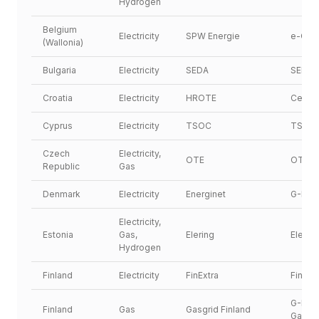
Hydrogen
Belgium 
Electricity
SPW Energie
e-CWa
(Wallonia)
Bulgaria
Electricity
SEDA
SEDA
Croatia
Electricity
HROTE
Certig
Cyprus
Electricity
TSOC
TSO-
Czech 
Electricity, 
OTE
OTE
Republic
Gas
Denmark
Electricity
Energinet
G-REX
Electricity, 
Estonia
Gas, 
Elering
Elering
Hydrogen
Finland
Electricity
FinExtra
FinExt
G-REX.
Finland
Gas
Gasgrid Finland
Gas