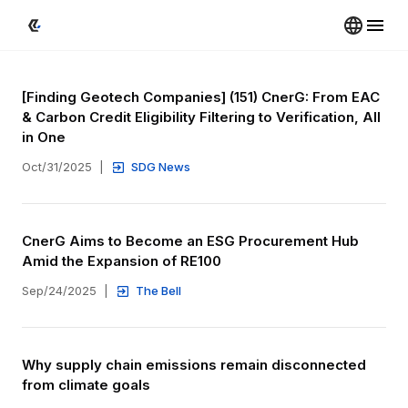
[Finding Geotech Companies] (151) CnerG: From EAC 
& Carbon Credit Eligibility Filtering to Verification, All 
in One
Oct/31/2025
|
SDG News
CnerG Aims to Become an ESG Procurement Hub 
Amid the Expansion of RE100
Sep/24/2025
|
The Bell
Why supply chain emissions remain disconnected 
from climate goals