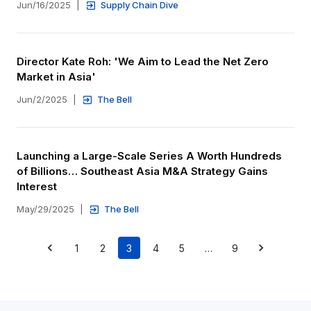
Jun/16/2025
|
Supply Chain Dive
Director Kate Roh: 'We Aim to Lead the Net Zero 
Market in Asia'
Jun/2/2025
|
The Bell
Launching a Large-Scale Series A Worth Hundreds 
of Billions… Southeast Asia M&A Strategy Gains 
Interest
May/29/2025
|
The Bell
1
2
3
4
5
…
9