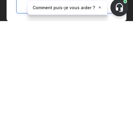
Customize
Accéder à la Marketplace
Nous contacter
Demander une démo
À propos de CnerG
Qui sommes-nous
Presse
B Corp
Rapport ESG
Solutions