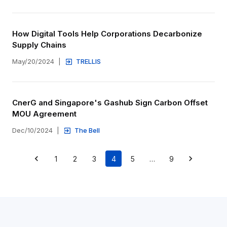
How Digital Tools Help Corporations Decarbonize 
Supply Chains
May/20/2024
|
TRELLIS
CnerG and Singapore's Gashub Sign Carbon Offset 
MOU Agreement
Dec/10/2024
|
The Bell
1
2
3
4
5
…
9