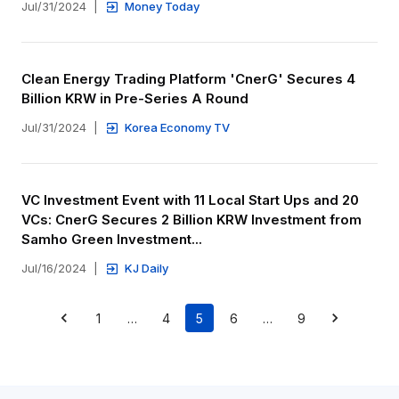
Jul/31/2024
|
Money Today
Clean Energy Trading Platform 'CnerG' Secures 4 
Billion KRW in Pre-Series A Round
Jul/31/2024
|
Korea Economy TV
VC Investment Event with 11 Local Start Ups and 20 
VCs: CnerG Secures 2 Billion KRW Investment from 
Samho Green Investment...
Jul/16/2024
|
KJ Daily
1
…
4
5
6
…
9