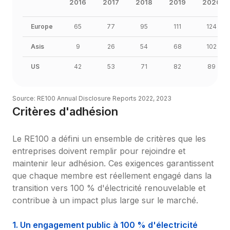
2016
2017
2018
2019
2020
Europe
65
77
95
111
124
Asis
9
26
54
68
102
US
42
53
71
82
89
Source: RE100 Annual Disclosure Reports 2022, 2023
Critères d'adhésion
Le RE100 a défini un ensemble de critères que les 
entreprises doivent remplir pour rejoindre et 
maintenir leur adhésion. Ces exigences garantissent 
que chaque membre est réellement engagé dans la 
transition vers 100 % d'électricité renouvelable et 
contribue à un impact plus large sur le marché.
1. Un engagement public à 100 % d'électricité 