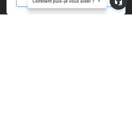
Solutions
Marketplace
Gestion de la chaîne d'approvisionnement
Gestion des entités de l'entreprise
Comptabilité carbone
Indice des prix
Installations de production
Solutions fournisseurs
Matières premières environnementales
EACs