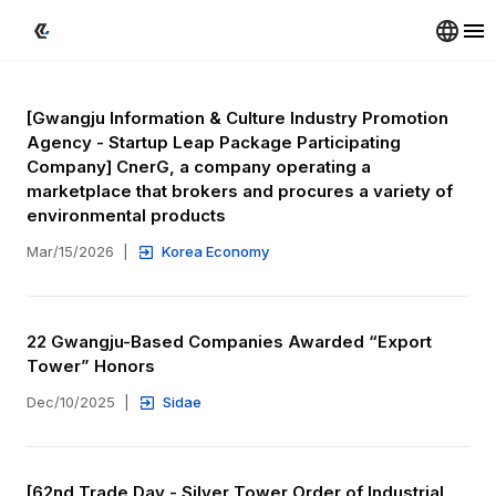
[Gwangju Information & Culture Industry Promotion 
Agency - Startup Leap Package Participating 
Company] CnerG, a company operating a 
marketplace that brokers and procures a variety of 
environmental products
Mar/15/2026
|
Korea Economy
22 Gwangju-Based Companies Awarded “Export 
Tower” Honors
Dec/10/2025
|
Sidae
[62nd Trade Day - Silver Tower Order of Industrial 