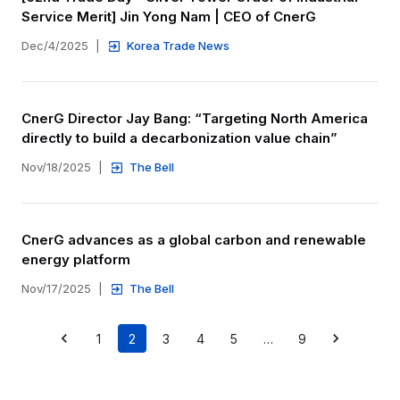
Service Merit] Jin Yong Nam | CEO of CnerG
Dec/4/2025
|
Korea Trade News
CnerG Director Jay Bang: “Targeting North America 
directly to build a decarbonization value chain”
Nov/18/2025
|
The Bell
CnerG advances as a global carbon and renewable 
energy platform
Nov/17/2025
|
The Bell
1
2
3
4
5
…
9