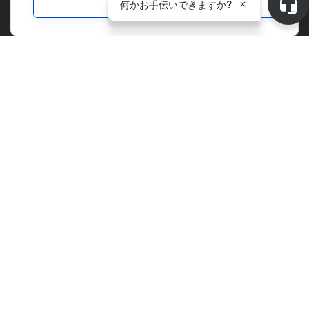
企業紹介
メディア
B Corp
ESG Report
ソリューション
マーケットプレイス
サプライチェーンマネジメント
全社的管理
炭素会計
物価指数