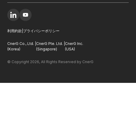
利用約款
|
プライバシーポリシー
CnerG Co., Ltd.
|
CnerG Pte. Ltd.
|
CnerG Inc.
(
Korea
)
(
Singapore
)
(
USA
)
© Copyright 
2026
, All Rights Reserved by CnerG