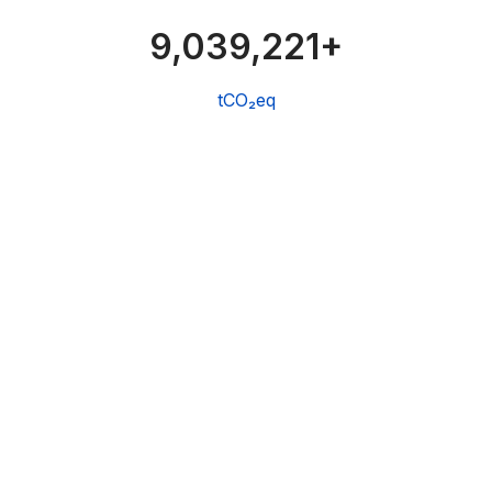
9,039,394+
tCO₂eq