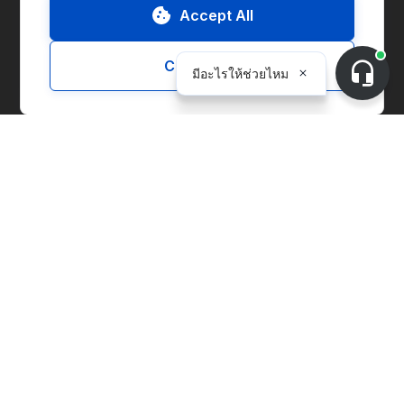
Accept All
ไปที่แพลตฟอร์ม
Customize
ติดต่อเรา
ขอทดลองใช้งาน (ขอเดโม)
เกี่ยวกับ CnerG
พวกเราคือใคร
ข่าวประชาสัมพันธ์
B Corp
ESG Report
โซลูชั่นส์