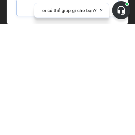
Đi đến Sàn Giao Dịch
Customize
Liên Hệ với Chúng Tôi
Yêu Cầu Bản Thử Nghiệm
Giới Thiệu về CnerG
Chúng Tôi Là Ai
Báo Chí
B Corp
ESG Report
Giải Pháp
Thị Trường