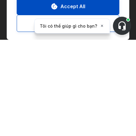
Accept All
Đi đến Sàn Giao Dịch
Customize
Liên Hệ với Chúng Tôi
Yêu Cầu Bản Thử Nghiệm
Giới Thiệu về CnerG
Chúng Tôi Là Ai
Báo Chí
B Corp
ESG Report
Giải Pháp