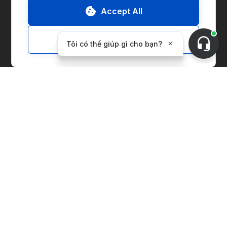
Accept All
ESG Report
Customize
Giải Pháp
Thị Trường
Quản lý Chuỗi Cung Ứng
Quản Lý Chủ Thể Kinh Doanh
Tính Lượng Carbon
Chỉ số giá
Cơ Sở Sản Xuất Năng Lượng
Giải Pháp cho Nhà Cung Cấp