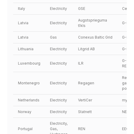
Italy
Electricity
GSE
Certig
Augstsprieguma 
Latvia
Electricity
G-REX.
tīkls
Latvia
Gas
Conexus Baltic Grid
G-REX.
Lithuania
Electricity
Litgrid AB
G-REX 
G-
Luxembourg
Electricity
ILR
REX.L
Regista
Montenegro
Electricity
Regagen
garanci
porijek
Netherlands
Electricity
VertiCer
myVert
Norway
Electricity
Statnett
NECS
Electricity, 
Portugal
Gas, 
REN
EEGO