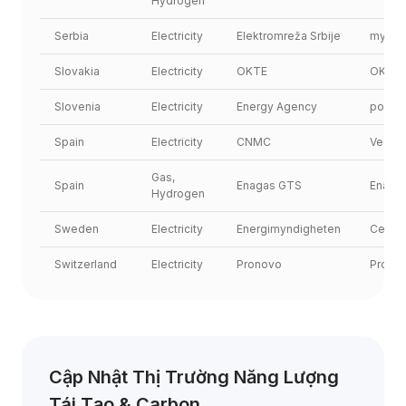
Hydrogen
Serbia
Electricity
Elektromreža Srbije
myVert
Slovakia
Electricity
OKTE
OKTE
Slovenia
Electricity
Energy Agency
poi.bo
Spain
Electricity
CNMC
Vector
Gas, 
Spain
Enagas GTS
Enaga
Hydrogen
Sweden
Electricity
Energimyndigheten
Cesar
Switzerland
Electricity
Pronovo
Prono
Cập Nhật Thị Trường Năng Lượng 
Tái Tạo & Carbon