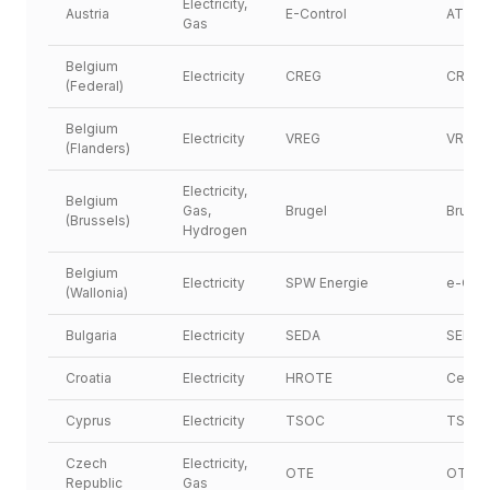
Electricity, 
Austria
E-Control
ATOS
Gas
Belgium 
Electricity
CREG
CREG
(Federal)
Belgium 
Electricity
VREG
VREG
(Flanders)
Electricity, 
Belgium 
Gas, 
Brugel
Brugel
(Brussels)
Hydrogen
Belgium 
Electricity
SPW Energie
e-CWa
(Wallonia)
Bulgaria
Electricity
SEDA
SEDA
Croatia
Electricity
HROTE
Certig
Cyprus
Electricity
TSOC
TSO-
Czech 
Electricity, 
OTE
OTE
Republic
Gas