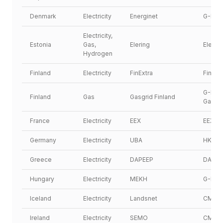
Denmark
Electricity
Energinet
G-REX
Electricity, 
Estonia
Gas, 
Elering
Elering
Hydrogen
Finland
Electricity
FinExtra
FinExt
G-REX.
Finland
Gas
Gasgrid Finland
Gas
France
Electricity
EEX
EEX
Germany
Electricity
UBA
HKNR
Greece
Electricity
DAPEEP
DAPEE
Hungary
Electricity
MEKH
G-REX
Iceland
Electricity
Landsnet
CMO.I
Ireland
Electricity
SEMO
CMO.g