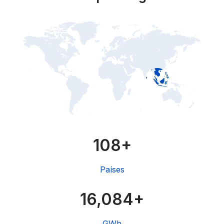
108+
Países
16,084+
GWh