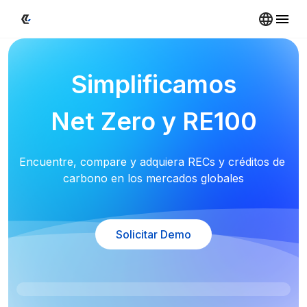
Simplificamos
Net Zero y RE100
Encuentre, compare y adquiera RECs y créditos de 
carbono en los mercados globales
Solicitar Demo