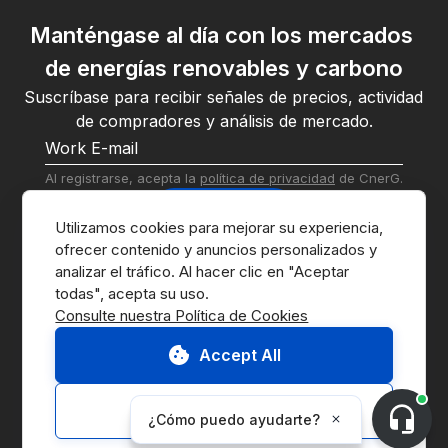
Manténgase al día con los mercados 
de energías renovables y carbono
Suscríbase para recibir señales de precios, actividad 
de compradores y análisis de mercado.
Al registrarse, acepta la 
política de privacidad
 de CnerG.
Suscribirse
Utilizamos cookies para mejorar su experiencia, 
ofrecer contenido y anuncios personalizados y 
analizar el tráfico. Al hacer clic en "Aceptar 
Consulte nuestra Política de Cookies
Accept All
Ir al Marketplace
Contáctenos
Customize
Solicitar Demo