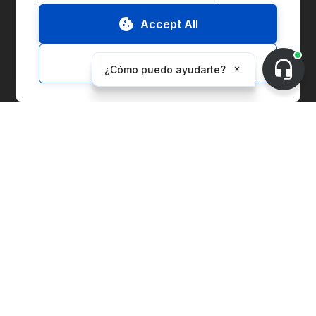
Accept All
Informe ESG
Customize
Soluciones
Marketplace
Gestión de la cadena de suministro
Gestión de Entidades Corporativas
Contabilidad de Carbono
Índice de Precios
Instalaciones de Generación
Soluciones para Proveedores