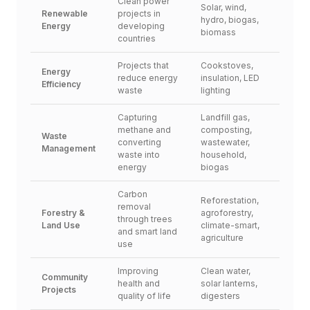
Clean power 
Solar, wind, 
Renewable 
projects in 
hydro, biogas, 
Energy
developing 
biomass
countries
Projects that 
Cookstoves, 
Energy 
reduce energy 
insulation, LED 
Efficiency
waste
lighting
Capturing 
Landfill gas, 
methane and 
composting, 
Waste 
converting 
wastewater, 
Management
waste into 
household, 
energy
biogas
Carbon 
Reforestation, 
removal 
Forestry & 
agroforestry, 
through trees 
Land Use
climate-smart, 
and smart land 
agriculture
use
Improving 
Clean water, 
Community 
health and 
solar lanterns, 
Projects
quality of life
digesters