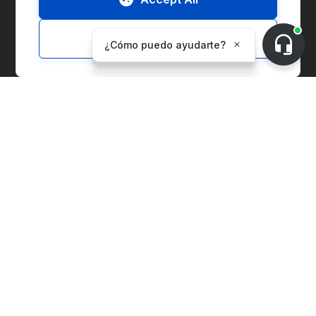
Informe ESG
Customize
Soluciones
Marketplace
Gestión de la cadena de suministro
Gestión de Entidades Corporativas
Contabilidad de Carbono
Índice de Precios
Instalaciones de Generación
Soluciones para Proveedores
Commodities Ambientales