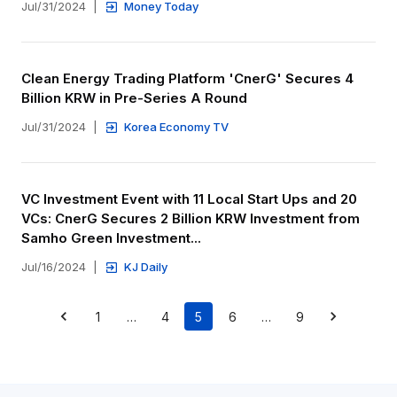
Jul/31/2024
|
Money Today
Clean Energy Trading Platform 'CnerG' Secures 4 
Billion KRW in Pre-Series A Round
Jul/31/2024
|
Korea Economy TV
VC Investment Event with 11 Local Start Ups and 20 
VCs: CnerG Secures 2 Billion KRW Investment from 
Samho Green Investment...
Jul/16/2024
|
KJ Daily
1
…
4
5
6
…
9