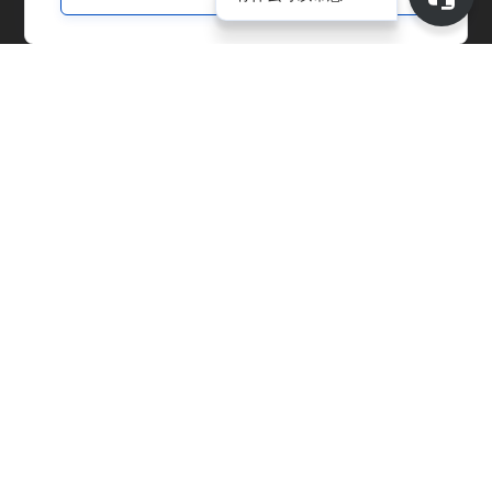
CnerG介绍
公司简介
新闻动态
B Corp
ESG Report
解决方案
交易平台
供应链管理
企业实体管理
碳排放核算