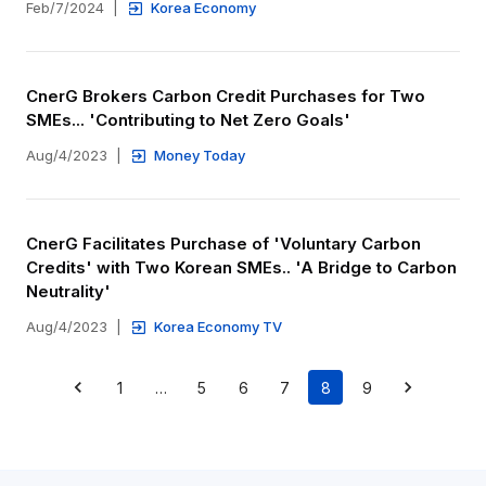
Feb/7/2024
|
Korea Economy
CnerG Brokers Carbon Credit Purchases for Two 
SMEs... 'Contributing to Net Zero Goals'
Aug/4/2023
|
Money Today
CnerG Facilitates Purchase of 'Voluntary Carbon 
Credits' with Two Korean SMEs.. 'A Bridge to Carbon 
Neutrality'
Aug/4/2023
|
Korea Economy TV
1
…
5
6
7
8
9