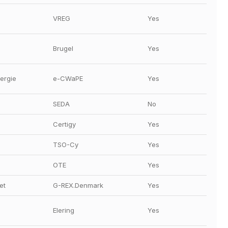
VREG
Yes
Brugel
Yes
ergie
e-CWaPE
Yes
SEDA
No
Certigy
Yes
TSO-Cy
Yes
OTE
Yes
et
G-REX.Denmark
Yes
Elering
Yes