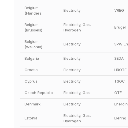
Belgium 
Electricity
VREG
(Flanders)
Belgium 
Electricity, Gas, 
Brugel
(Brussels)
Hydrogen
Belgium 
Electricity
SPW En
(Wallonia)
Bulgaria
Electricity
SEDA
Croatia
Electricity
HROTE
Cyprus
Electricity
TSOC
Czech Republic
Electricity, Gas
OTE
Denmark
Electricity
Energin
Electricity, Gas, 
Estonia
Elering
Hydrogen