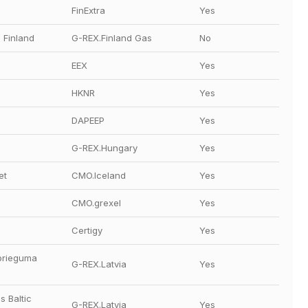
a
FinExtra
Yes
 Finland
G-REX.Finland Gas
No
EEX
Yes
HKNR
Yes
DAPEEP
Yes
G-REX.Hungary
Yes
et
CMO.Iceland
Yes
CMO.grexel
Yes
Certigy
Yes
rieguma 
G-REX.Latvia
Yes
 Baltic 
G-REX.Latvia
Yes