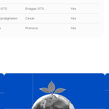
 GTS
Enagas GTS
Yes
myndigheten
Cesar
Yes
o
Pronovo
Yes