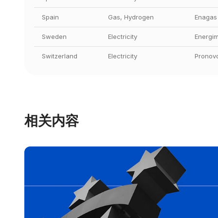
Spain
Gas, Hydrogen
Enagas
Sweden
Electricity
Energi
Switzerland
Electricity
Pronov
相关内容