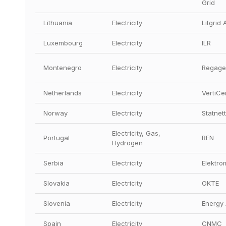
Grid
Lithuania
Electricity
Litgrid 
Luxembourg
Electricity
ILR
Montenegro
Electricity
Regage
Netherlands
Electricity
VertiCe
Norway
Electricity
Statnett
Electricity, Gas, 
Portugal
REN
Hydrogen
Serbia
Electricity
Elektro
Slovakia
Electricity
OKTE
Slovenia
Electricity
Energy
Spain
Electricity
CNMC