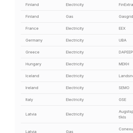
Finland
Electricity
FinExtr
Finland
Gas
Gasgrid
France
Electricity
EEX
Germany
Electricity
UBA
Greece
Electricity
DAPEEP
Hungary
Electricity
MEKH
Iceland
Electricity
Landsn
Ireland
Electricity
SEMO
Italy
Electricity
GSE
Augstsp
Latvia
Electricity
tīkls
Conexus
Latvia
Gas