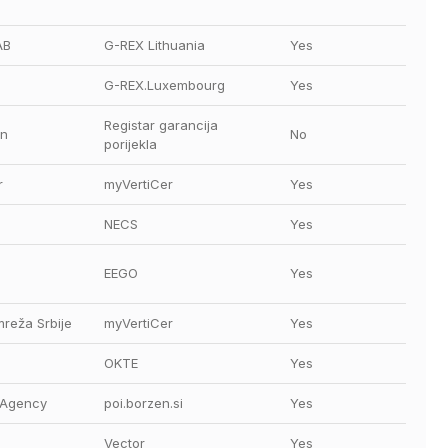
AB
G-REX Lithuania
Yes
G-REX.Luxembourg
Yes
Registar garancija 
n
No
porijekla
r
myVertiCer
Yes
NECS
Yes
EEGO
Yes
mreža Srbije
myVertiCer
Yes
OKTE
Yes
 Agency
poi.borzen.si
Yes
Vector
Yes