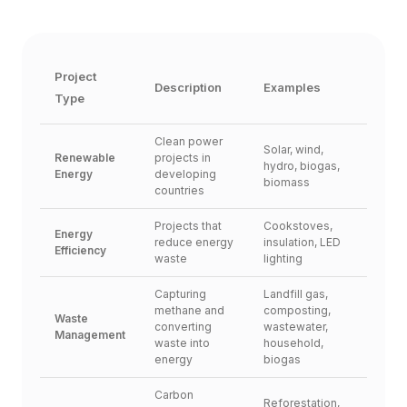
Project 
Description
Examples
Type
Clean power 
Solar, wind, 
Renewable 
projects in 
hydro, biogas, 
Energy
developing 
biomass
countries
Projects that 
Cookstoves, 
Energy 
reduce energy 
insulation, LED 
Efficiency
waste
lighting
Capturing 
Landfill gas, 
methane and 
composting, 
Waste 
converting 
wastewater, 
Management
waste into 
household, 
energy
biogas
Carbon 
Reforestation, 